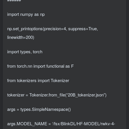
import numpy as np
np.set_printoptions(precision=4, suppress=True,
linewidth=200)
import types, torch
from torch.nn import functional as F
from tokenizers import Tokenizer
tokenizer = Tokenizer.from_file(“20B_tokenizer.json”)
args = types.SimpleNamespace()
args.MODEL_NAME = ‘/fsx/BlinkDL/HF-MODEL/rwkv-4-