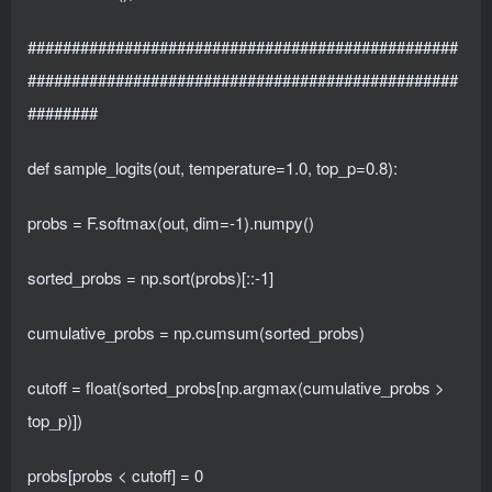
#################################################
#################################################
########
def sample_logits(out, temperature=1.0, top_p=0.8):
probs = F.softmax(out, dim=-1).numpy()
sorted_probs = np.sort(probs)[::-1]
cumulative_probs = np.cumsum(sorted_probs)
cutoff = float(sorted_probs[np.argmax(cumulative_probs >
top_p)])
probs[probs < cutoff] = 0