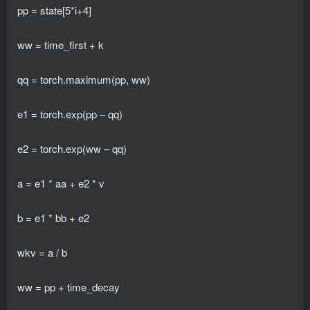
pp = state[5*i+4]
ww = time_first + k
qq = torch.maximum(pp, ww)
e1 = torch.exp(pp – qq)
e2 = torch.exp(ww – qq)
a = e1 * aa + e2 * v
b = e1 * bb + e2
wkv = a / b
ww = pp + time_decay