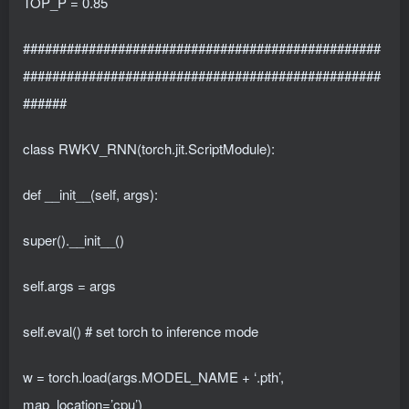
TOP_P = 0.85
#################################################
#################################################
######
class RWKV_RNN(torch.jit.ScriptModule):
def __init__(self, args):
super().__init__()
self.args = args
self.eval() # set torch to inference mode
w = torch.load(args.MODEL_NAME + ‘.pth’,
map_location=’cpu’)