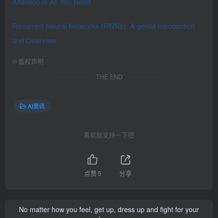
Attention Is All You Need
Recurrent Neural Networks (RNNs): A gentle Introduction
and Overview
©
版权声明
THE END
AI资讯
喜欢就支持一下吧
点赞
5
分享
No matter how you feel, get up, dress up and fight for your