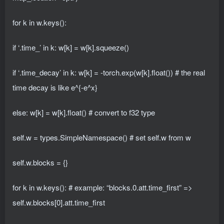
for k in w.keys():
if ‘.time_’ in k: w[k] = w[k].squeeze()
if ‘.time_decay’ in k: w[k] = -torch.exp(w[k].float()) # the real
time decay is like e^{-e^x}
else: w[k] = w[k].float() # convert to f32 type
self.w = types.SimpleNamespace() # set self.w from w
self.w.blocks = {}
for k in w.keys(): # example: “blocks.0.att.time_first” =>
self.w.blocks[0].att.time_first