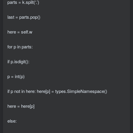
parts = k.split(‘.’)
last = parts.pop()
here = self.w
for p in parts:
if p.isdigit():
p = int(p)
if p not in here: here[p] = types.SimpleNamespace()
here = here[p]
else: