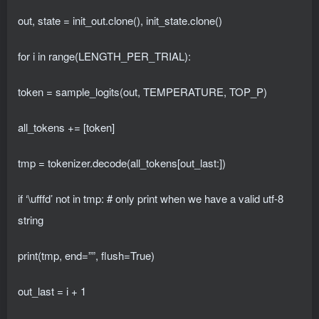
out, state = init_out.clone(), init_state.clone()
for i in range(LENGTH_PER_TRIAL):
token = sample_logits(out, TEMPERATURE, TOP_P)
all_tokens += [token]
tmp = tokenizer.decode(all_tokens[out_last:])
if ‘\ufffd’ not in tmp: # only print when we have a valid utf-8
string
print(tmp, end=””, flush=True)
out_last = i + 1