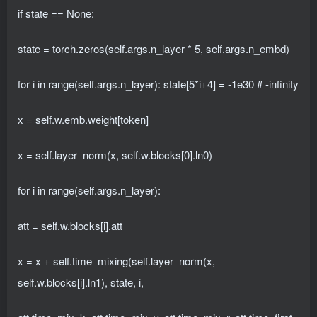
if state == None:
state = torch.zeros(self.args.n_layer * 5, self.args.n_embd)
for i in range(self.args.n_layer): state[5*i+4] = -1e30 # -infinity
x = self.w.emb.weight[token]
x = self.layer_norm(x, self.w.blocks[0].ln0)
for i in range(self.args.n_layer):
att = self.w.blocks[i].att
x = x + self.time_mixing(self.layer_norm(x,
self.w.blocks[i].ln1), state, i,