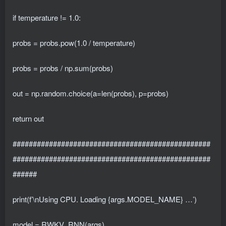
if temperature != 1.0:
probs = probs.pow(1.0 / temperature)
probs = probs / np.sum(probs)
out = np.random.choice(a=len(probs), p=probs)
return out
#################################################
#################################################
######
print(f’\nUsing CPU. Loading {args.MODEL_NAME} …’)
model = RWKV_RNN(args)