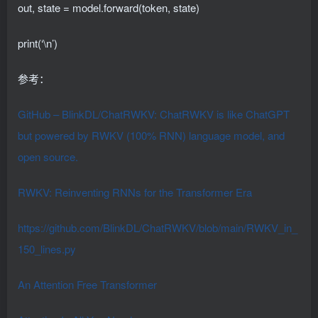
out, state = model.forward(token, state)
print(‘\n’)
参考：
GitHub – BlinkDL/ChatRWKV: ChatRWKV is like ChatGPT
but powered by RWKV (100% RNN) language model, and
open source.
RWKV: Reinventing RNNs for the Transformer Era
https://github.com/BlinkDL/ChatRWKV/blob/main/RWKV_in_
150_lines.py
An Attention Free Transformer