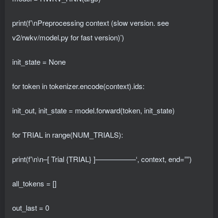
print(f’\nPreprocessing context (slow version. see
v2/rwkv/model.py for fast version)’)
init_state = None
for token in tokenizer.encode(context).ids:
init_out, init_state = model.forward(token, init_state)
for TRIAL in range(NUM_TRIALS):
print(f’\n\n–[ Trial {TRIAL} ]—————–‘, context, end=””)
all_tokens = []
out_last = 0