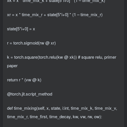
xk = x * time_mix_k + state[5*i+0] * (1 – time_mix_k)
xr = x * time_mix_r + state[5*i+0] * (1 – time_mix_r)
state[5*i+0] = x
r = torch.sigmoid(rw @ xr)
k = torch.square(torch.relu(kw @ xk)) # square relu, primer
paper
return r * (vw @ k)
@torch.jit.script_method
def time_mixing(self, x, state, i:int, time_mix_k, time_mix_v,
time_mix_r, time_first, time_decay, kw, vw, rw, ow):