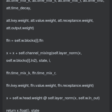
att.time_mix_k, att.time_mix_v, att.time_mix_r, att.time_first,
att.time_decay,
att.key.weight, att.value.weight, att.receptance.weight,
att.output.weight)
ffn = self.w.blocks[i].ffn
x = x + self.channel_mixing(self.layer_norm(x,
self.w.blocks[i].ln2), state, i,
ffn.time_mix_k, ffn.time_mix_r,
ffn.key.weight, ffn.value.weight, ffn.receptance.weight)
x = self.w.head.weight @ self.layer_norm(x, self.w.ln_out)
return x.float(), state