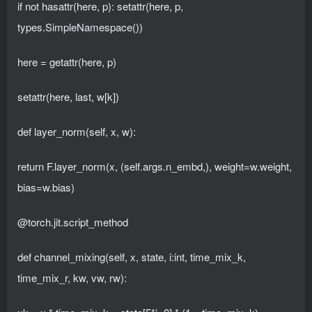
if not hasattr(here, p): setattr(here, p,
types.SimpleNamespace())
here = getattr(here, p)
setattr(here, last, w[k])
def layer_norm(self, x, w):
return F.layer_norm(x, (self.args.n_embd,), weight=w.weight,
bias=w.bias)
@torch.jit.script_method
def channel_mixing(self, x, state, i:int, time_mix_k,
time_mix_r, kw, vw, rw):