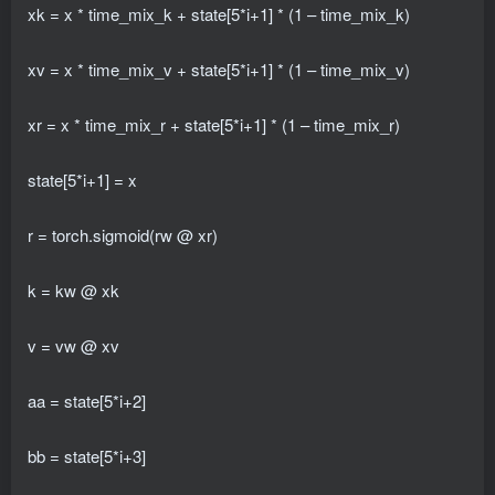
xk = x * time_mix_k + state[5*i+1] * (1 – time_mix_k)
xv = x * time_mix_v + state[5*i+1] * (1 – time_mix_v)
xr = x * time_mix_r + state[5*i+1] * (1 – time_mix_r)
state[5*i+1] = x
r = torch.sigmoid(rw @ xr)
k = kw @ xk
v = vw @ xv
aa = state[5*i+2]
bb = state[5*i+3]