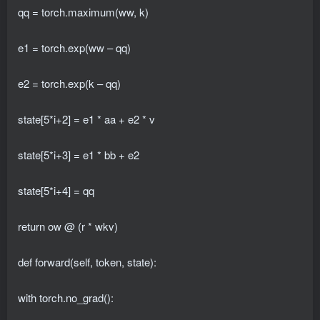
qq = torch.maximum(ww, k)
e1 = torch.exp(ww – qq)
e2 = torch.exp(k – qq)
state[5*i+2] = e1 * aa + e2 * v
state[5*i+3] = e1 * bb + e2
state[5*i+4] = qq
return ow @ (r * wkv)
def forward(self, token, state):
with torch.no_grad():