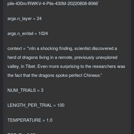
pile-430m/RWKV-4-Pile-430M-20220808-8066’
args.n_layer = 24
args.n_embd = 1024
context = “\nIn a shocking finding, scientist discovered a
herd of dragons living in a remote, previously unexplored
valley, in Tibet. Even more surprising to the researchers was
the fact that the dragons spoke perfect Chinese.”
NUM_TRIALS = 3
LENGTH_PER_TRIAL = 100
TEMPERATURE = 1.0