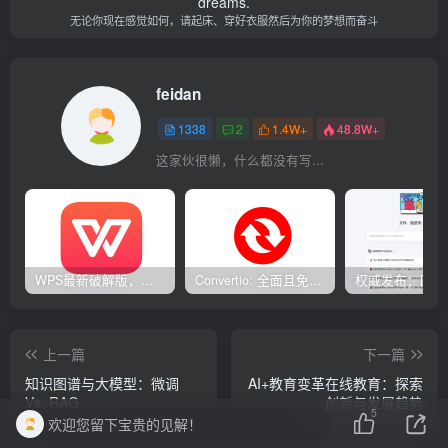
dreams.
无论你现在感觉如何，请起床、穿好衣服然后为你的梦想而奋斗
feidan
1338
2
1.4W+
48.8W+
这家伙很懒，什么都没有写...
WPS最新破解版，已永久激活，无限制使用！
Convertio: 全面且免费的在线文件转换工具
上一篇
下一篇
知识图谱与大模型：微调
AI+教育变革在线教育：探索
Vs. RAG
创新与发展趋势
5
欢迎您留下宝贵的见解！