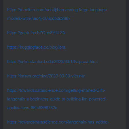
https://medium.com/neo4j/harnessing-large-language-
models-with-neo4j-306ccbdd2867
https://youtu.be/bZQun8Y4L2A
https://huggingface.co/blog/lora
https://crfm.stanford.edu/2023/03/13/alpaca.html
https://lmsys.org/blog/2023-03-30-vicuna/
https://towardsdatascience.com/getting-started-with-
langchain-a-beginners-guide-to-building-llm-powered-
applications-95fc8898732c
https://towardsdatascience.com/langchain-has-added-