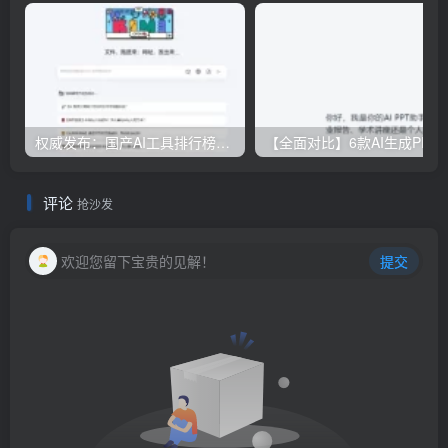
权威发布：国产AI工具排行榜TOP10，必备神器一览无余
【全面对比】6款AI生成PPT工具评测：免费
评论
抢沙发
欢迎您留下宝贵的见解！
提交