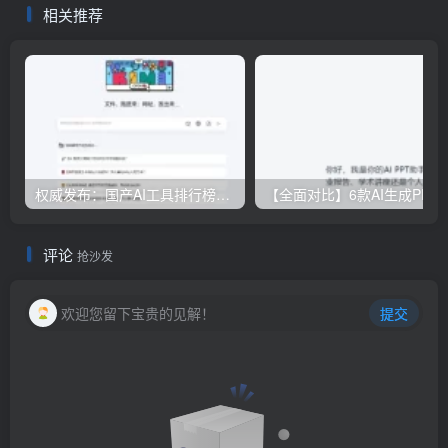
相关推荐
权威发布：国产AI工具排行榜TOP10，必备神器一览无余
【全面对比】6款AI生成PPT工具评测：免费
评论
抢沙发
欢迎您留下宝贵的见解！
提交