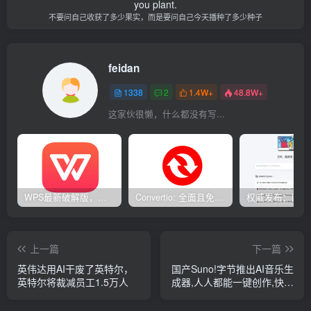
you plant.
不要问自己收获了多少果实，而是要问自己今天播种了多少种子
feidan
1338
2
1.4W+
48.8W+
这家伙很懒，什么都没有写...
WPS最新破解版，已永久激活，无限制使用！
Convertio: 全面且免费的在线文件转换工具
上一篇
下一篇
英伟达用AI干废了英特尔，
国产Suno!字节推出AI音乐生
英特尔将裁减员工1.5万人
成器,人人都能一键创作,快来
玩吧！