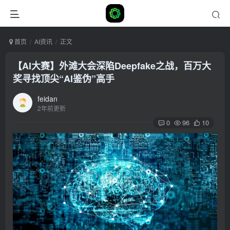
首页
AI资讯
正文
【AI大赛】外滩大会深陷Deepfake之战，百万大
奖寻找顶尖“AI鉴伪”高手
feidan
2年前更新
0
96
10