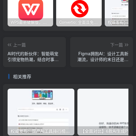
WPS最新破解版，已永久激活，无限制使用！
Convertio: 全面且免费的在线文件转换工具
上一篇
下一篇
AI时代的新伙伴：智能萌宠
Figma拥抱AI：设计工具新
引领宠物热潮，结合时事热
潮流，设计师的末日还是福
点创造互动新体验
音？
相关推荐
权威发布：国产AI工具排行榜TOP10，必备神器一览无余
【全面对比】6款AI生成PPT工具评测：免费