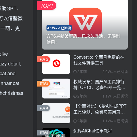
TOP1
求助GPT。
可以借鉴微
酷一萌，更
4.1W+人已阅读
WPS最新破解版，已永久激活，无限制
使用！
bike
Convertio: 全面且免费的在
TOP2
线文件转换工具
zy detail,
2年前
2.9W+人已阅读
 cat and
权威发布：国产AI工具排行
rthair cat
TOP3
榜TOP10，必备神器一览无
thchristmas
余
2年前
1.1W+人已阅读
【全面对比】6款AI生成PPT
TOP4
工具评测：免费与实用兼
具，哪款更胜一筹？
2年前
1.1W+人已阅读
边界AIChat使用教程
TOP5