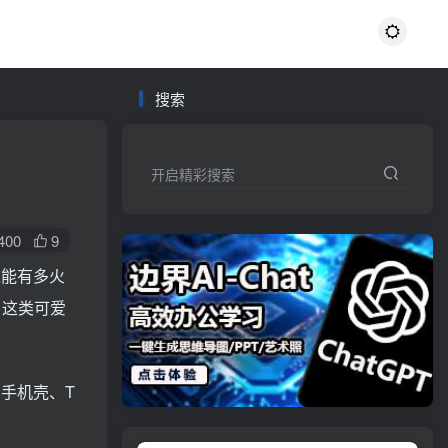
搜索
开启精彩搜索
400
9
这能有多火
，这类可爱
手机壳、T