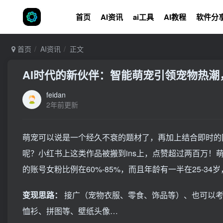
首页
AI资讯
ai工具
AI教程
软件分
首页
AI资讯
正文
AI时代的新伙伴：智能萌宠引领宠物热
feidan
2年前更新
萌宠可以说是一个经久不衰的题材了，再加上结合即时的
呢？小红书上这类作品被搬到ins上，点赞超过两百万
的账号女粉比例在60%-85%，而且年龄有一半在25-34
变现思路：
接广（宠物衣服、零食、饰品等）、也可以考
恤衫、拼图等、壁纸头像…