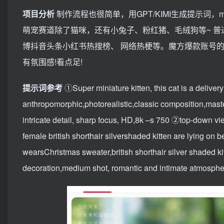
项目分析
制作流程也很简单，用GPT/KIMI生成提示词，
萌宠赛道除了猫咪，还有小兔子、粉红猪、毛绒狗等~ 
博抖音头条小红书热搜榜、 网络热梗等。魔方爆款账号
有氛围感!看点足!
提示词参考
①Super miniature kitten, this cat is a delivery
anthropomorphic,photorealistic,classic composition,masterp
intricate detail, sharp focus, HD,8k –s 750 ②top-down view
female british shorthair silvershaded kitten are lying on 
wearsChristmas sweater,british shorthair silver shaded k
decoration,medium shot, romantic and intimate atmosphere,