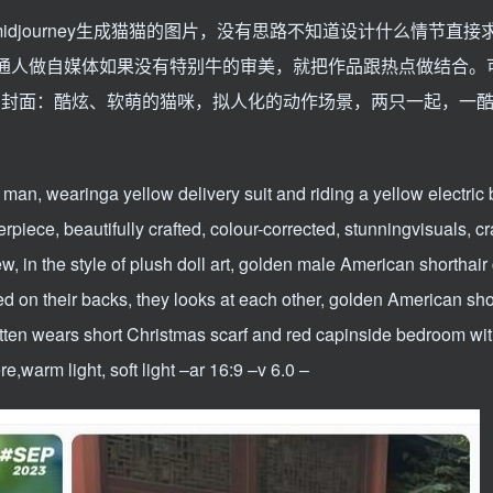
midjourney生成猫猫的图片，没有思路不知道设计什么情节直接
普通人做自媒体如果没有特别牛的审美，就把作品跟热点做结合。
的封面：酷炫、软萌的猫咪，拟人化的动作场景，两只一起，一
 man, wearinga yellow delivery suit and riding a yellow electric 
iece, beautifully crafted, colour-corrected, stunningvisuals, cra
, in the style of plush doll art, golden male American shorthair
bed on their backs, they looks at each other, golden American sho
itten wears short Christmas scarf and red capinside bedroom wi
warm light, soft light –ar 16:9 –v 6.0 –