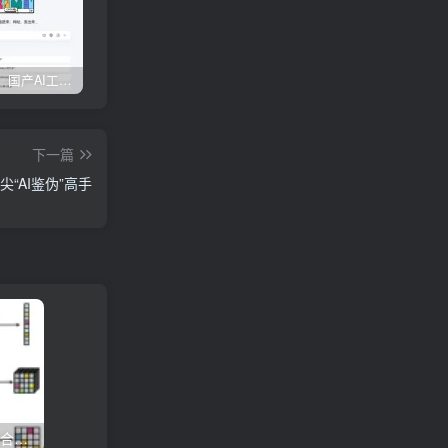
权威发布：国产AI工具排行榜TOP10，必备神器一览无余
【全面对比】6款AI生成PPT工具评测：免费与实用兼具，哪款更胜一筹？
边界AIChat使用教程
下一篇
尖“AI鉴伪”高手
LSTM+Transformer创新组合荣登Nature：开启深度学习新纪元