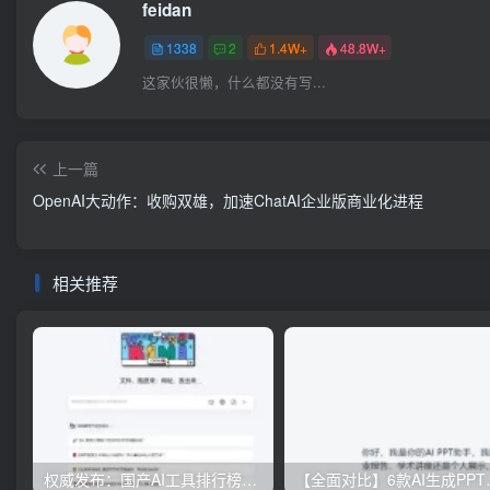
feidan
1338
2
1.4W+
48.8W+
这家伙很懒，什么都没有写...
上一篇
OpenAI大动作：收购双雄，加速ChatAI企业版商业化进程
相关推荐
权威发布：国产AI工具排行榜TOP10，必备神器一览无余
【全面对比】6款AI