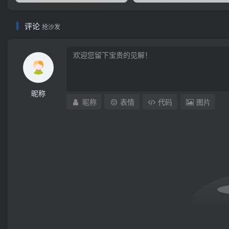
评论
抢沙发
昵称
昵称
表情
代码
图片