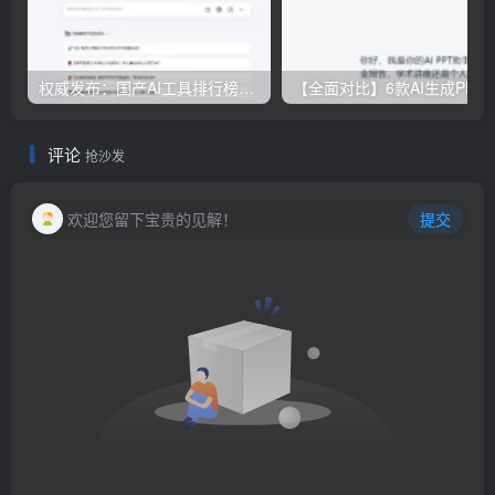
权威发布：国产AI工具排行榜TOP10，必备神器一览无余
【全面对比】6款AI生成PPT工具评测：免费
评论
抢沙发
欢迎您留下宝贵的见解！
提交