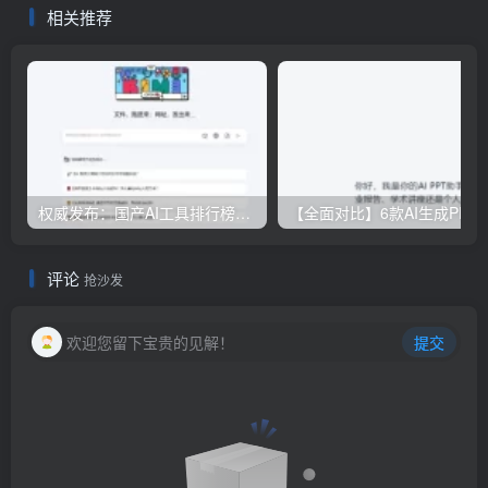
相关推荐
权威发布：国产AI工具排行榜TOP10，必备神器一览无余
【全面对比】6款AI生成PPT工具评测：免费
评论
抢沙发
欢迎您留下宝贵的见解！
提交