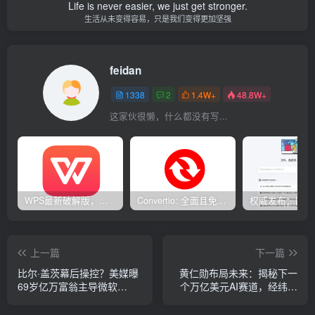
Life is never easier, we just get stronger.
生活从未变得容易，只是我们变得更加坚强
feidan
1338
2
1.4W+
48.8W+
这家伙很懒，什么都没有写...
WPS最新破解版，已永久激活，无限制使用！
Convertio: 全面且免费的在线文件转换工具
上一篇
下一篇
比尔·盖茨幕后操控？美媒曝
黄仁勋布局未来：揭秘下一
69岁亿万富翁主导微软
个万亿美元AI赛道，经纬低
OpenAI合并大动作
调研究揭示趋势