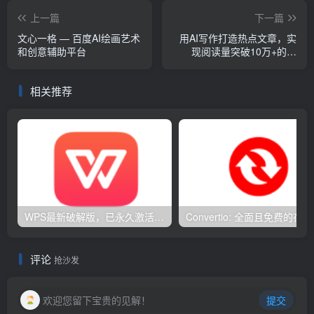
上一篇
下一篇
文心一格 — 百度AI绘画艺术
用AI写作打造热点文章，实
和创意辅助平台
现阅读量突破10万+的佳
绩！
相关推荐
WPS最新破解版，已永久激活，无限制使用！
Con
评论
抢沙发
欢迎您留下宝贵的见解！
提交