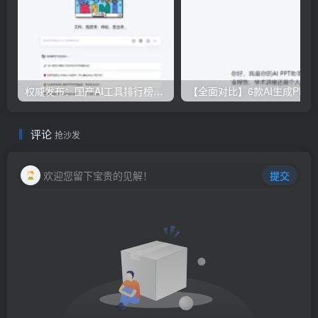
权威发布：国产AI工具排行榜TOP10，必备神器一览无余
【全面对比】6款AI生成PPT工具评测：免费
评论
抢沙发
欢迎您留下宝贵的见解！
提交