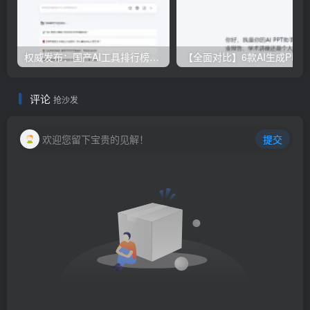
权威发布：国产AI工具排行榜TOP10，必备神器一览无余
【全面对比】6款AI生成PPT工具评测：免费
评论
抢沙发
欢迎您留下宝贵的见解！
提交