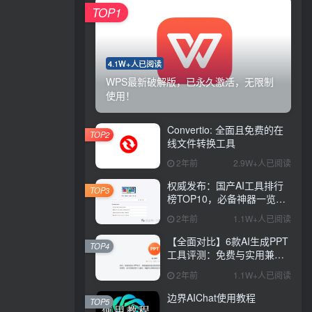
TOP1
4.1W+人已阅读
WPS最新破解版，已永久激活，无限制
使用！
Convertio: 全面且免费的在
TOP2
线文件转换工具
2年前
2.9W+人已阅读
权威发布：国产AI工具排行
TOP3
榜TOP10，必备神器一览无
余
2年前
1.1W+人已阅读
【全面对比】6款AI生成PPT
TOP4
工具评测：免费与实用兼
具，哪款更胜一筹？
2年前
1.1W+人已阅读
边界AIChat使用教程
TOP5