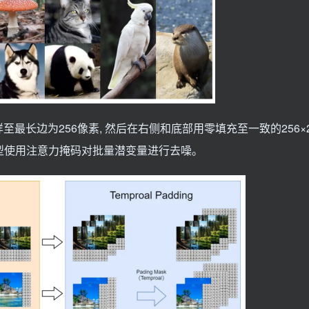
最长边为256像素, 然后在右侧和底部用零填充至一致的256×2
散模型使用注意力掩码对批量潜变量进行去噪。