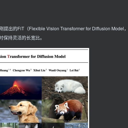
T（Flexible Vision Transformer for Diffusion Mod
同时保持灵活的长宽比。