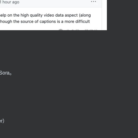
ora。
er）