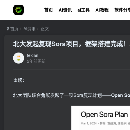
首页
AI资讯
ai工具
AI教程
软件分
首页
AI资讯
正文
北大发起复现Sora项目，框架搭建完成！袁
feidan
2年前更新
重磅：
北大团队联合兔展发起了一项Sora复现计划——
Open So