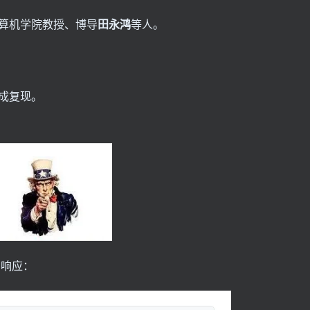
算机学院教授、博导
田永鸿
等人。
成复现。
刻响应：