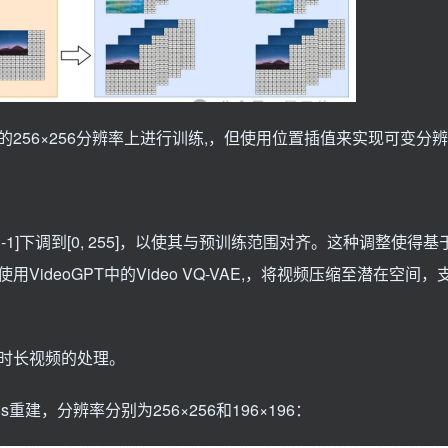
256×256分辨率上进行训练,，但使用位置插值来实现可变分
th-1]下调到[0, 255]，以使其与预训练范围对齐。这种调整使得
deoGPT中的Video VQ-VAE,，将视频压缩至潜在空间
时长视频的处理。
建，分辨率分别为256×256和196×196：