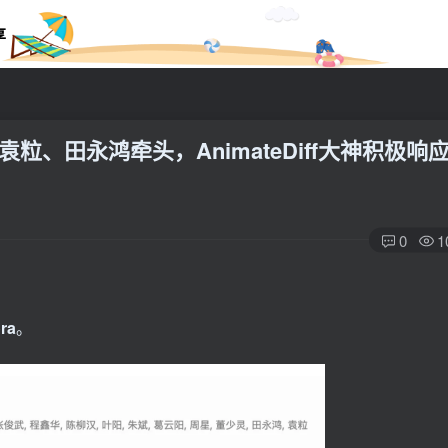
享
粒、田永鸿牵头，AnimateDiff大神积极响
0
1
ra
。