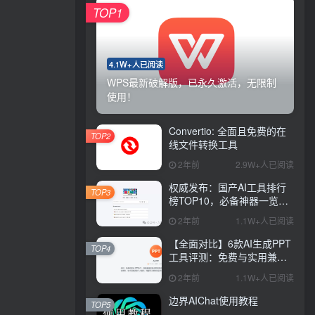
TOP1
4.1W+人已阅读
WPS最新破解版，已永久激活，无限制
使用！
Convertio: 全面且免费的在
TOP2
线文件转换工具
2年前
2.9W+人已阅读
权威发布：国产AI工具排行
TOP3
榜TOP10，必备神器一览无
余
2年前
1.1W+人已阅读
【全面对比】6款AI生成PPT
TOP4
工具评测：免费与实用兼
具，哪款更胜一筹？
2年前
1.1W+人已阅读
边界AIChat使用教程
TOP5