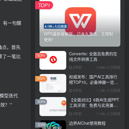
TOP1
上，有一句醒
4.1W+人已阅读
WPS最新破解版，已永久激活，无限制
使用！
痛点，首先
Convertio: 全面且免费的在
业算了一笔比
TOP2
线文件转换工具
2年前
2.9W+人已阅读
权威发布：国产AI工具排行
TOP3
榜TOP10，必备神器一览无
余
2年前
1.1W+人已阅读
而模型迭代
【全面对比】6款AI生成PPT
TOP4
？’”
工具评测：免费与实用兼
具，哪款更胜一筹？
2年前
1.1W+人已阅读
边界AIChat使用教程
TOP5