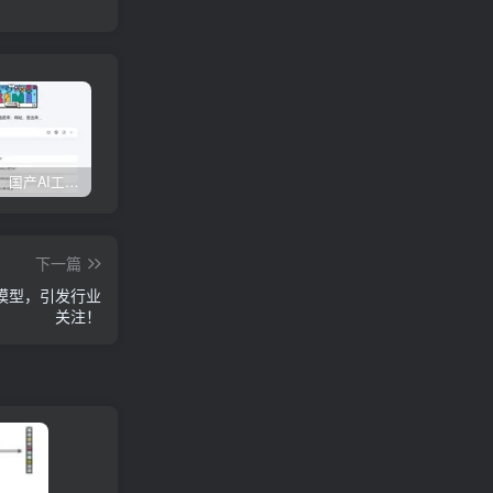
权威发布：国产AI工具排行榜TOP10，必备神器一览无余
【全面对比】6款AI生成PPT工具评测：免费与实用兼具，哪款更胜一筹？
边界AIChat使用教程
下一篇
E模型，引发行业
关注！