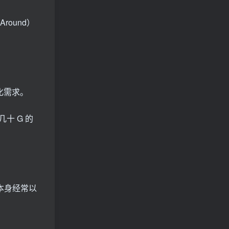
ound）
化需求。
十 G 的
本身经常以