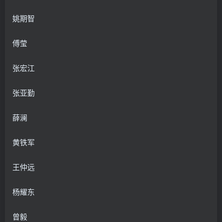
姚期智
傅莹
张宏江
张亚勤
薛澜
黄铁军
王仲远
杨耀东
曾毅