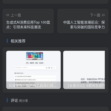
上一篇
下一篇
生成式AI消费应用Top 100盘
中国人工智能浪潮前沿：探
点：引领未来科技潮流
索与突破的国际竞争力
相关推荐
权威发布：国产AI工具排行榜TOP10，必备神器一览无余
【全面对比】6款AI生成PPT工具评测：免费
评论
抢沙发