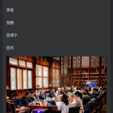
李航
张鹏
田溯宁
田天