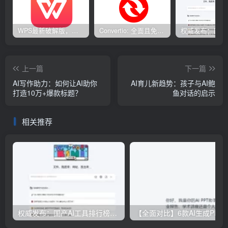
WPS最新破解版，已永久激活，无限制使用！
Convertio: 全面且免费的在线文件转换工具
上一篇
下一篇
AI写作助力：如何让AI助你
AI育儿新趋势：孩子与AI鲍
打造10万+爆款标题？
鱼对话的启示
相关推荐
权威发布：国产AI工具排行榜TOP10，必备神器一览无余
【全面对比】6款AI生成PPT工具评测：免费