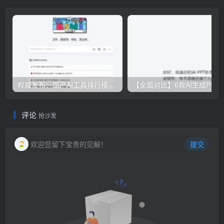
权威发布：国产AI工具排行榜TOP10，必备神器一览无余
【全面对比】6款AI生成PPT工具评测：免费
评论
抢沙发
欢迎您留下宝贵的见解！
提交