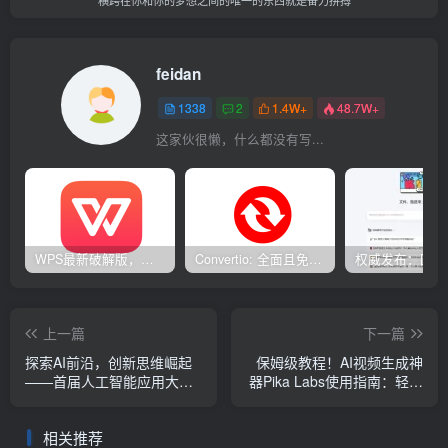
feidan
1338
2
1.4W+
48.7W+
这家伙很懒，什么都没有写...
WPS最新破解版，已永久激活，无限制使用！
Convertio: 全面且免费的在线文件转换工具
上一篇
下一篇
探索AI前沿，创新思维崛起
保姆级教程！AI视频生成神
——首届人工智能应用大会
器Pika Labs使用指南：轻松
成功举办
打造个性化短视频
相关推荐