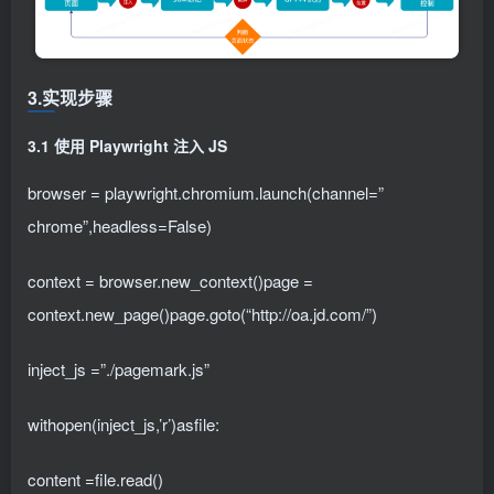
3.实现步骤
3.1 使用 Playwright 注入 JS
browser = playwright.chromium.launch(channel=”
chrome”,headless=False)
context = browser.new_context()page =
context.new_page()page.goto(“http://oa.jd.com/”)
inject_js =”./pagemark.js”
withopen(inject_js,’r’)asfile:
content =file.read()