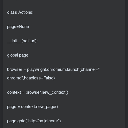
class Actions:
page=None
__init__(self,url):
global page
browser = playwright.chromium.launch(channel=”
chrome”,headless=False)
context = browser.new_context()
page = context.new_page()
page.goto(“http://oa.jd.com/”)