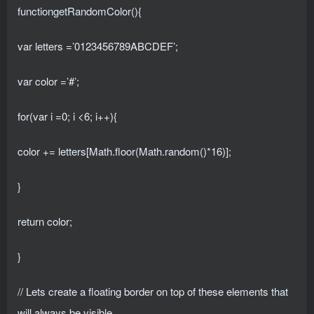
functiongetRandomColor(){
var letters =’0123456789ABCDEF’;
var color =’#’;
for(var i =0; i <6; i++){
color += letters[Math.floor(Math.random()*16)];
}
return color;
}
// Lets create a floating border on top of these elements that
will always be visible