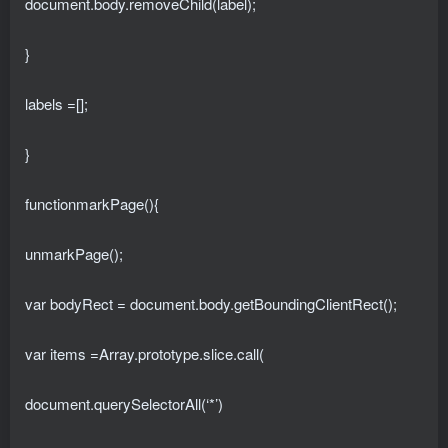
document.body.removeChild(label);
}
labels =[];
}
functionmarkPage(){
unmarkPage();
var bodyRect = document.body.getBoundingClientRect();
var items =Array.prototype.slice.call(
document.querySelectorAll(‘*’)