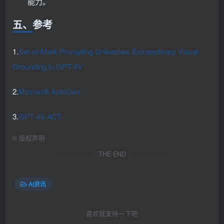
能力。
五、参考
1.
Set-of-Mark Prompting Unleashes Extraordinary Visual
Grounding in GPT-4V
2.
Microsoft AutoGen
3.
GPT-4V-ACT
©
版权声明
THE END
AI资讯
喜欢就支持一下吧