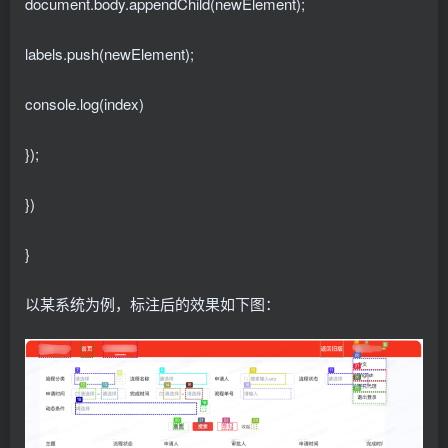
document.body.appendChild(newElement);
labels.push(newElement);
console.log(index)
});
})
}
以某系统为例，标注后的效果如下图：