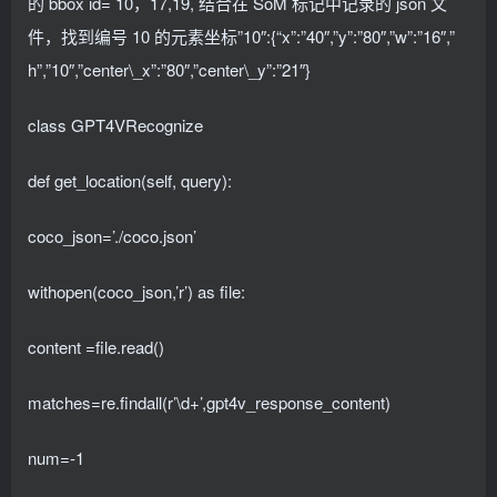
的 bbox id= 10，17,19, 结合在 SoM 标记中记录的 json 文
件，找到编号 10 的元素坐标”10″:{“x”:”40″,”y”:”80″,”w”:”16″,”
h”,”10″,”center\_x”:”80″,”center\_y”:”21″}
class GPT4VRecognize
def get_location(self, query):
coco_json=’./coco.json’
withopen(coco_json,’r’) as file:
content =file.read()
matches=re.findall(r’\d+’,gpt4v_response_content)
num=-1