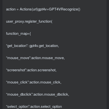
action = Actions(url)gpt4v=GPT4VRecognize()
user_proxy.register_function(
function_map={
“get_location”: gpt4v.get_location,
“mouse_move”:action.mouse_move,
“screenshot”:action.screenshot,
“mouse_click”:action.mouse_click,
“mouse_dbclick”:action.mouse_dbclick,
“select_option”:action.select_option