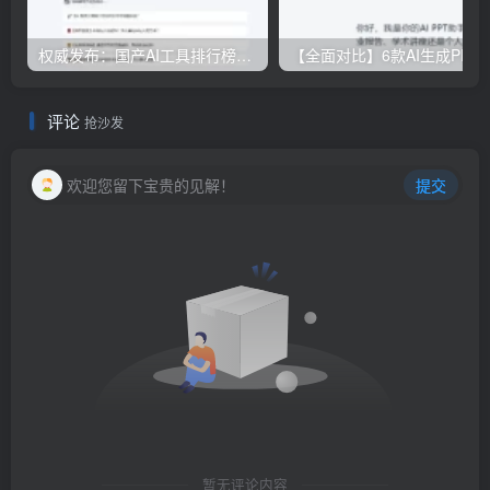
权威发布：国产AI工具排行榜TOP10，必备神器一览无余
【全面对比】6款AI生成PPT工具评测：免费
评论
抢沙发
欢迎您留下宝贵的见解！
提交
暂无评论内容