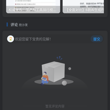
权威发布：国产AI工具排行榜TOP10，必备神器一览无余
【全面对比】6款AI生成PPT工具评测：免费
评论
抢沙发
欢迎您留下宝贵的见解！
提交
暂无评论内容