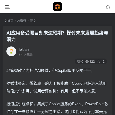
首页
AI资讯
正文
AI应用备受瞩目却未达预期？探讨未来发展趋势与
潜力
feidan
2年前更新
0
322
12
尽管微软全力押注AI领域，但Copilot似乎反响平平。
据媒体报道，微软旗下的人工智能助手Copilot已经进入试用
阶段六个多月，试用者评价称：有用，但不尽如人意。
报道援引观点称，集成了Copilot服务的Excel、PowerPoint软
件存在一些缺陷并十分容易出错，试用者们认为每月30美元