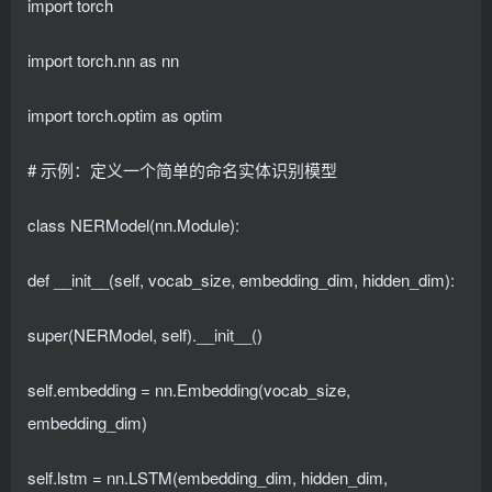
import torch
import torch.nn as nn
import torch.optim as optim
# 示例：定义一个简单的命名实体识别模型
class NERModel(nn.Module):
def __init__(self, vocab_size, embedding_dim, hidden_dim):
super(NERModel, self).__init__()
self.embedding = nn.Embedding(vocab_size,
embedding_dim)
self.lstm = nn.LSTM(embedding_dim, hidden_dim,