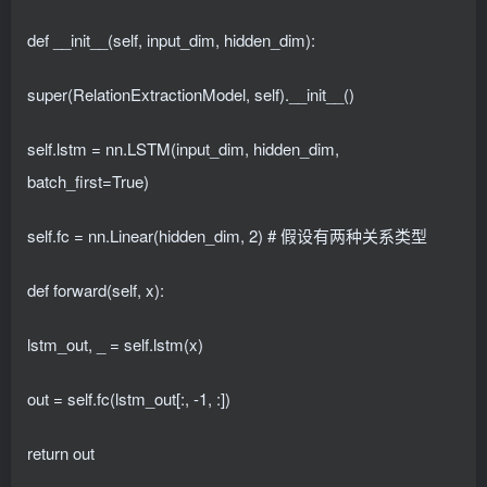
def __init__(self, input_dim, hidden_dim):
super(RelationExtractionModel, self).__init__()
self.lstm = nn.LSTM(input_dim, hidden_dim,
batch_first=True)
self.fc = nn.Linear(hidden_dim, 2) # 假设有两种关系类型
def forward(self, x):
lstm_out, _ = self.lstm(x)
out = self.fc(lstm_out[:, -1, :])
return out