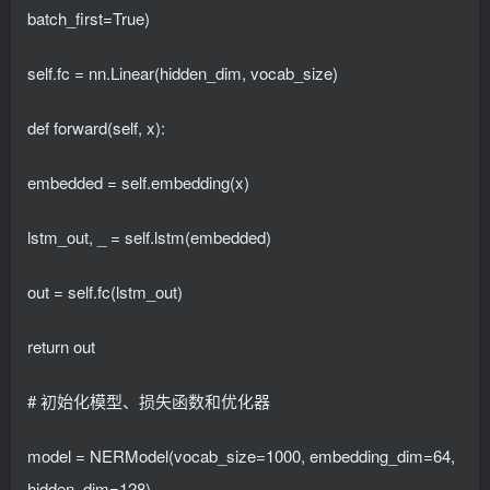
batch_first=True)
self.fc = nn.Linear(hidden_dim, vocab_size)
def forward(self, x):
embedded = self.embedding(x)
lstm_out, _ = self.lstm(embedded)
out = self.fc(lstm_out)
return out
# 初始化模型、损失函数和优化器
model = NERModel(vocab_size=1000, embedding_dim=64,
hidden_dim=128)