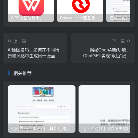
WPS最新破解版，已永久激活，无限制使用！
Convertio: 全面且免费的在线文件转换工具
上一篇
下一篇
AI绘图技巧：如何在不同场
揭秘OpenAI新功能：
景和风格中生成同一张面容
ChatGPT实现“永恒”记忆
的多张图片
力，全面提升人工智能能力
相关推荐
权威发布：国产AI工具排行榜TOP10，必备神器一览无余
【全面对比】6款AI生成PPT工具评测：免费