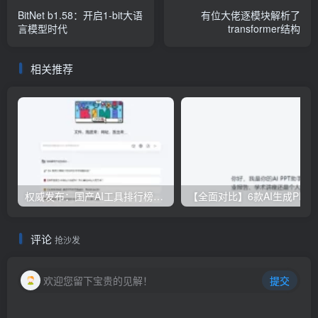
BitNet b1.58：开启1-bit大语
有位大佬逐模块解析了
言模型时代
transformer结构
相关推荐
权威发布：国产AI工具排行榜TOP10，必备神器一览无余
【全面对比】6款AI生成PPT工具评测：免费
评论
抢沙发
欢迎您留下宝贵的见解！
提交