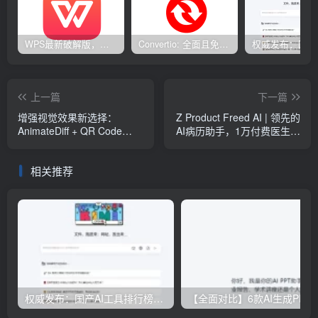
WPS最新破解版，已永久激活，无限制使用！
Convertio: 全面且免费的在线文件转换工具
上一篇
下一篇
增强视觉效果新选择：
Z Product Freed AI | 领先的
AnimateDiff + QR Code
AI病历助手，1万付费医生信
ControlNet 一站式VFX解决
赖之选，1000万美金ARR成
方案
就
相关推荐
权威发布：国产AI工具排行榜TOP10，必备神器一览无余
【全面对比】6款AI生成PPT工具评测：免费