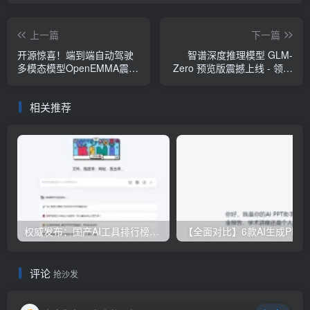
上一篇
下一篇
开源惊喜！端到端自动驾驶
智谱深度推理模型 GLM-
多模态模型OpenEMMA震撼
Zero 预览版震撼上线 - 领先
发布
技术探索
相关推荐
权威发布：国产AI工具排行榜TOP10，必备神器一览无余
【全面对比】6款AI生成PPT工具评测：免费
评论
抢沙发