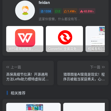
feidan
1338
2
1.4W+
48.8W+
这家伙很懒，什么都没有写...
WPS最新破解版，已永久激活，无限制使用！
Convertio: 全面且免费的在线文件转换工具
上一篇
下一篇
高保真细节拉满！开源通用
猎罪图鉴AI案竟是现实！程
方法Leffa助力模特虚拟试穿
序员被裁当家庭煮夫，心理
与姿势转移
失衡用AI杀人
相关推荐