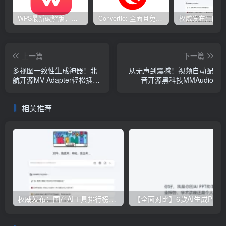
WPS最新破解版，已永久激活，无限制使用！
Convertio: 全面且免费的在线文件转换工具
上一篇
下一篇
多视图一致性生成神器！北
从无声到震撼！视频自动配
航开源MV-Adapter轻松插
音开源黑科技MMAudio
拔、功能丰富
相关推荐
权威发布：国产AI工具排行榜TOP10，必备神器一览无余
【全面对比】6款AI生成PPT工具评测：免费