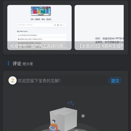
权威发布：国产AI工具排行榜TOP10，必备神器一览无余
【全面对比】6款AI生成PPT工具评测：免费
评论
抢沙发
欢迎您留下宝贵的见解！
提交