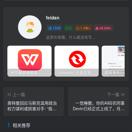
feidan
1338
2
1.4W+
48.8W+
这家伙很懒，什么都没有写...
WPS最新破解版，已永久激活，无限制使用！
Convertio: 全面且免费的在线文件转换工具
上一篇
下一篇
奥特曼回应马斯克滥用政治
一觉睡醒，你的AI码农同事
权力谋利或损害对手: “极其
Devin已经正式上线了，月薪
不美国化”
只要3500
相关推荐