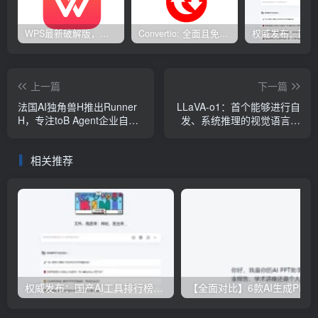
WPS最新破解版，已永久激活，无限制使用！
Convertio: 全面且免费的在线文件转换工具
上一篇
下一篇
法国AI独角兽H推出Runner
LLaVA-o1：首个能够进行自
H，专注toB Agent企业自动
发、系统推理的视觉语言模
化与定制化
型，类似于 GPT-o1
相关推荐
权威发布：国产AI工具排行榜TOP10，必备神器一览无余
【全面对比】6款AI生成PPT工具评测：免费