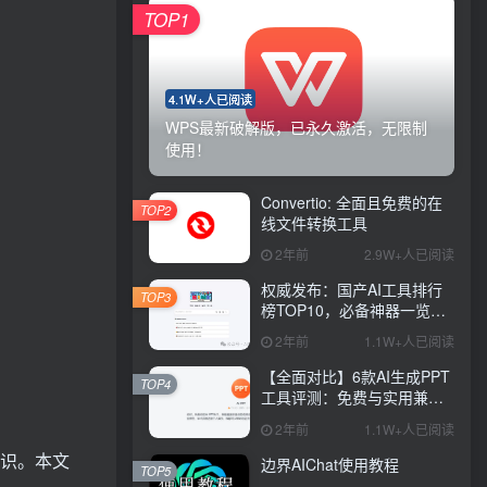
TOP1
4.1W+人已阅读
WPS最新破解版，已永久激活，无限制
使用！
Convertio: 全面且免费的在
TOP2
线文件转换工具
2年前
2.9W+人已阅读
权威发布：国产AI工具排行
TOP3
榜TOP10，必备神器一览无
余
2年前
1.1W+人已阅读
【全面对比】6款AI生成PPT
TOP4
工具评测：免费与实用兼
具，哪款更胜一筹？
2年前
1.1W+人已阅读
知识。本文
边界AIChat使用教程
TOP5