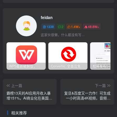
feidan
1338
2
1.4W+
48.8W+
这家伙很懒，什么都没有写...
WPS最新破解版，已永久激活，无限制使用！
Convertio: 全面且免费的在线文件转换工具
上一篇
下一篇
霸榜13天的AI应用月收入暴
复旦&百度又一力作！可生成
增151%，AI商业化在美国照
一小时高清4K视频，音频驱
进现实了
动视频生成开源项目Hallo2
相关推荐