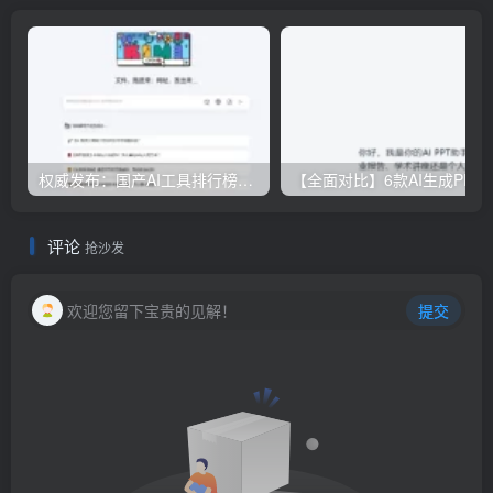
权威发布：国产AI工具排行榜TOP10，必备神器一览无余
【全面对比】6款AI生成PPT工具评测：免费
评论
抢沙发
欢迎您留下宝贵的见解！
提交