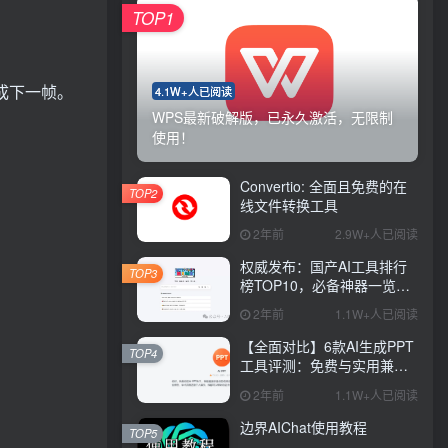
TOP1
成下一帧。
4.1W+人已阅读
WPS最新破解版，已永久激活，无限制
使用！
Convertio: 全面且免费的在
TOP2
线文件转换工具
2年前
2.9W+人已阅读
权威发布：国产AI工具排行
TOP3
榜TOP10，必备神器一览无
余
2年前
1.1W+人已阅读
【全面对比】6款AI生成PPT
TOP4
工具评测：免费与实用兼
具，哪款更胜一筹？
2年前
1.1W+人已阅读
边界AIChat使用教程
TOP5