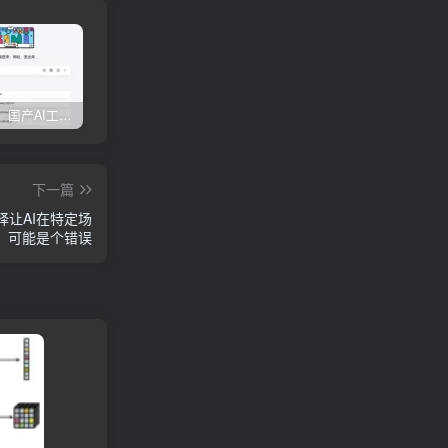
权威发布：国产AI工具排行榜TOP10，必备神器一览无余
【全面对比】6款AI生成PPT工具评测：免费与实用兼具，哪款更胜一筹？
边界AIChat使用教程
下一篇
择让AI在特定场
，可能是个错误