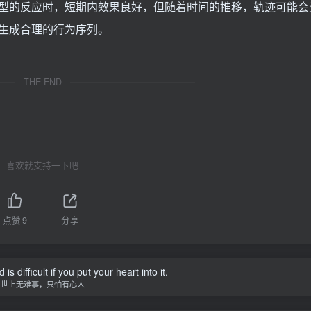
型的反应时，短期内效果良好，但随着时间的推移，轨迹可能会
生成合理的行为序列。
THE END
喜欢就支持一下吧
点赞
9
分享
is difficult if you put your heart into it.
世上无难事，只怕有心人