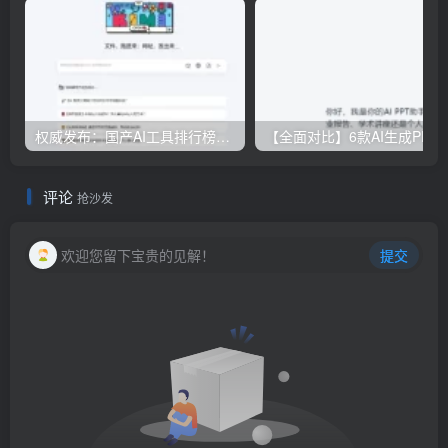
权威发布：国产AI工具排行榜TOP10，必备神器一览无余
【全面对比】6款AI生成PPT工具评测：免费
评论
抢沙发
欢迎您留下宝贵的见解！
提交