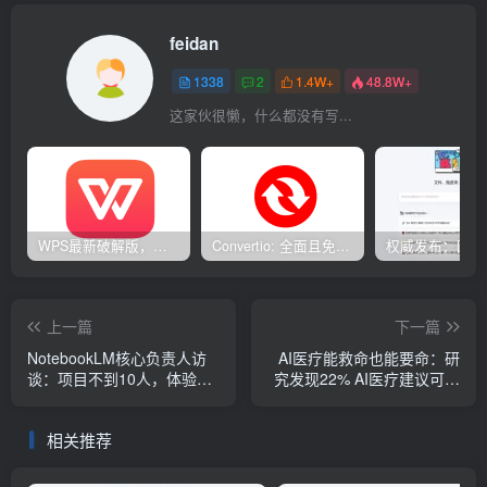
feidan
1338
2
1.4W+
48.8W+
这家伙很懒，什么都没有写...
WPS最新破解版，已永久激活，无限制使用！
Convertio: 全面且免费的在线文件转换工具
上一篇
下一篇
NotebookLM核心负责人访
AI医疗能救命也能要命：研
谈：项目不到10人，体验惊
究发现22% AI医疗建议可能
艳全球，但它还只是个技术
导致死亡
demo
相关推荐