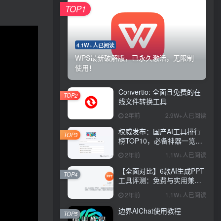
TOP1
4.1W+人已阅读
WPS最新破解版，已永久激活，无限制
使用！
Convertio: 全面且免费的在
TOP2
线文件转换工具
2年前
2.9W+人已阅读
权威发布：国产AI工具排行
TOP3
榜TOP10，必备神器一览无
余
2年前
1.1W+人已阅读
【全面对比】6款AI生成PPT
TOP4
工具评测：免费与实用兼
具，哪款更胜一筹？
2年前
1.1W+人已阅读
边界AIChat使用教程
TOP5