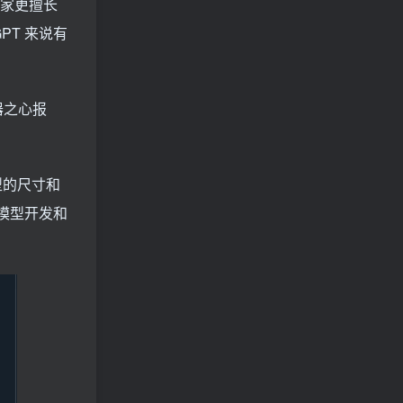
类专家更擅长
PT 来说有
器之心报
型的尺寸和
，模型开发和