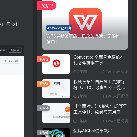
TOP1
」与 o1
4.1W+人已阅读
WPS最新破解版，已永久激活，无限制
使用！
Convertio: 全面且免费的在
TOP2
线文件转换工具
2年前
2.9W+人已阅读
权威发布：国产AI工具排行
TOP3
榜TOP10，必备神器一览无
余
2年前
1.1W+人已阅读
【全面对比】6款AI生成PPT
TOP4
工具评测：免费与实用兼
具，哪款更胜一筹？
2年前
1.1W+人已阅读
边界AIChat使用教程
TOP5