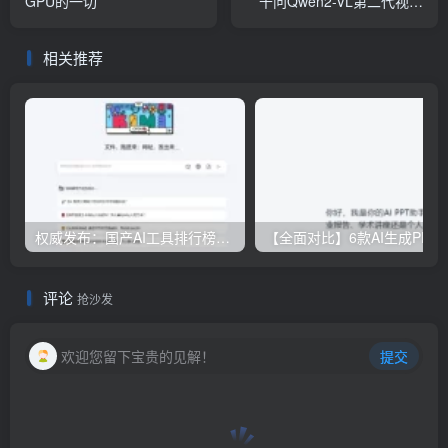
GPU的一切
千问Qwen2-VL第二代视觉
语言模型开源；苹果成为台
积电A16制程首批客户
相关推荐
权威发布：国产AI工具排行榜TOP10，必备神器一览无余
【全面对比】6款AI生成PPT工具评测：免费
评论
抢沙发
欢迎您留下宝贵的见解！
提交