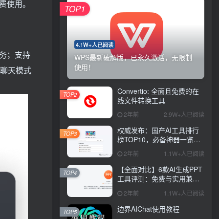
免费使用。
TOP1
4.1W+人已阅读
务；支持
WPS最新破解版，已永久激活，无限制
使用！
供聊天模式
Convertio: 全面且免费的在
TOP2
线文件转换工具
2年前
2.9W+人已阅读
权威发布：国产AI工具排行
TOP3
榜TOP10，必备神器一览无
余
2年前
1.1W+人已阅读
【全面对比】6款AI生成PPT
TOP4
工具评测：免费与实用兼
具，哪款更胜一筹？
2年前
1.1W+人已阅读
边界AIChat使用教程
TOP5