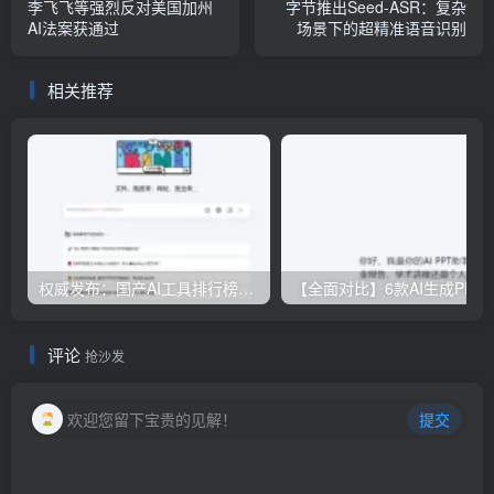
李飞飞等强烈反对美国加州
字节推出Seed-ASR：复杂
AI法案获通过
场景下的超精准语音识别
相关推荐
权威发布：国产AI工具排行榜TOP10，必备神器一览无余
【全面对比】6款AI生成PPT工具评测：免费
评论
抢沙发
欢迎您留下宝贵的见解！
提交