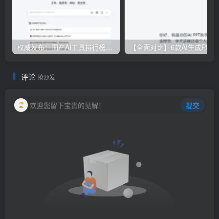
权威发布：国产AI工具排行榜TOP10，必备神器一览无余
【全面对比】6款AI生成PPT工具评测：免费
评论
抢沙发
欢迎您留下宝贵的见解！
提交