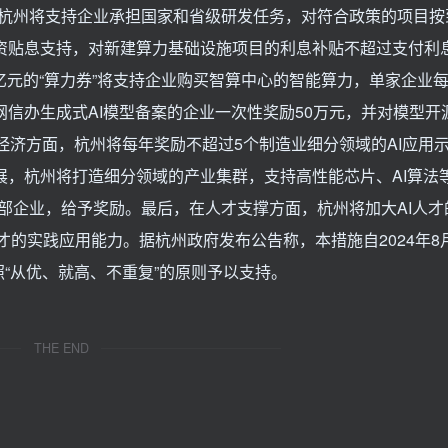
杭州将支持企业承担国家和省级研发任务，对符合政策的项目按
融资贴息支持，对新建算力基础设施项目的利息补贴不超过支付利息
5亿元的“算力券”将支持企业购买智算中心的智能算力，单家企业
网信办生成式AI模型备案的企业一次性奖励50万元，并对模型开
体经济方面，杭州将每年奖励不超过5个制造业细分领域的AI应用
展，杭州将打造细分领域的产业集群，支持高性能芯片、AI算法
部企业，给予奖励。最后，在人才支撑方面，杭州将加大AI人才
才的实践应用能力。据杭州政府发布公告称，本措施自2024年8
照“从优、就高、不重复”的原则予以支持。
THE END