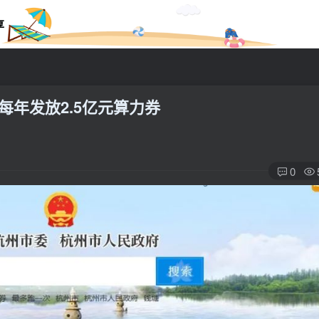
享
每年发放2.5亿元算力券
0