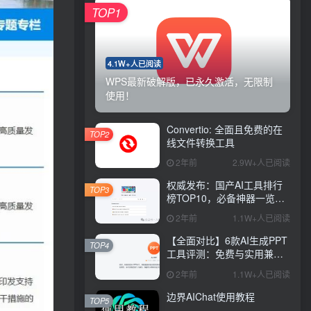
TOP1
4.1W+人已阅读
WPS最新破解版，已永久激活，无限制
使用！
Convertio: 全面且免费的在
TOP2
线文件转换工具
2年前
2.9W+人已阅读
权威发布：国产AI工具排行
TOP3
榜TOP10，必备神器一览无
余
2年前
1.1W+人已阅读
【全面对比】6款AI生成PPT
TOP4
工具评测：免费与实用兼
具，哪款更胜一筹？
2年前
1.1W+人已阅读
边界AIChat使用教程
TOP5