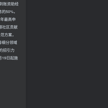
到账资助经
的50%，
每年最高申
源社区贡献
示范方案，
等细分领域
的招引力
月19日起施