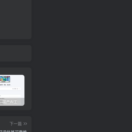
权威发布：国产AI工具排行榜TOP10，必备神器一览无余
【全面对比】6款AI生成PPT工具评测：免费与实用兼具，哪款更胜一筹？
边界AIChat使用教程
下一篇