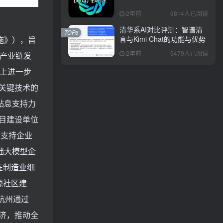
2年前
9814人已阅读
清华系AI对比评测：智谱清
TOP6
言与Kimi Chat的功能与优势
施》），旨
2年前
9479人已阅读
全产业链发
上进一步
关键技术的
贴息支持力
目建设单位
，支持企业
础大模型企
在制造业细
源社区建
杭州通过
济，推动全