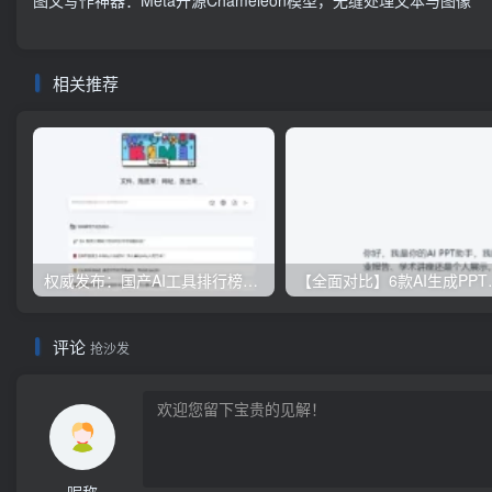
图文写作神器：Meta开源Chameleon模型，无缝处理文本与图像
相关推荐
权威发布：国产AI工具排行榜TOP10，必备神器一览无余
【全面对比】6款AI
评论
抢沙发
昵称