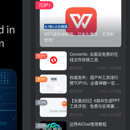
TOP1
4.1W+人已阅读
WPS最新破解版，已永久激活，无限制
使用！
Convertio: 全面且免费的在
TOP2
线文件转换工具
2年前
2.9W+人已阅读
权威发布：国产AI工具排行
TOP3
榜TOP10，必备神器一览无
余
2年前
1.1W+人已阅读
【全面对比】6款AI生成PPT
TOP4
工具评测：免费与实用兼
具，哪款更胜一筹？
2年前
1.1W+人已阅读
边界AIChat使用教程
TOP5