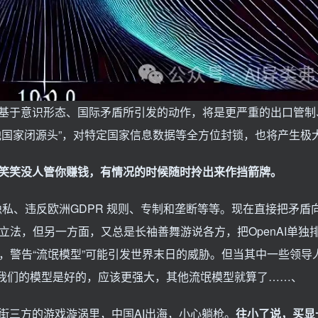
基于意识形态、国际矛盾所引发的动作，将是更严重的出口管制
其他国家闭源头”，对特定国家信息数据等全方位封锁，也将产生极
说笑笑没人管你赚钱，有情况的时候随时拎出来作挡箭牌。
隐私、违反欧洲GDPR 规则、专制和垄断等等。现在直接把矛盾
立法，但另一方面，又总是长袖善舞游说各方，把OpenAI单独
，警告“流氓模型”可能引发世界末日的威胁。但当其中一些领导
单上。我们的模型是好的，应该更强大，其他流氓模型就算了……、
街三方的游戏漩涡里，中国AI出海，小心躺枪。
往小了说，买显