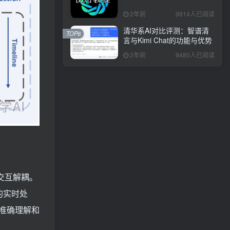
2年前
9814人已阅读
清华系AI对比评测：智谱清
TOP6
言与Kimi Chat的功能与优势
2年前
9480人已阅读
答交互解耦。
的实时处
准确理解和