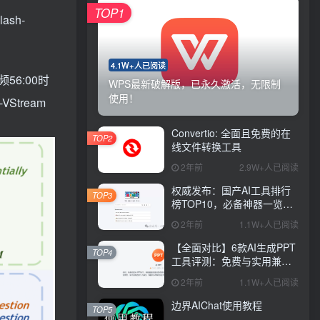
TOP1
sh-
4.1W+人已阅读
6:00时
WPS最新破解版，已永久激活，无限制
使用！
tream
Convertio: 全面且免费的在
TOP2
线文件转换工具
2年前
2.9W+人已阅读
权威发布：国产AI工具排行
TOP3
榜TOP10，必备神器一览无
余
2年前
1.1W+人已阅读
【全面对比】6款AI生成PPT
TOP4
工具评测：免费与实用兼
具，哪款更胜一筹？
2年前
1.1W+人已阅读
边界AIChat使用教程
TOP5