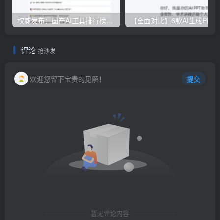
权威发布：国产AI工具排行榜TOP10，必备神器一览无余
【全面对比】6款AI生成PPT工具评测：免费
评论
抢沙发
欢迎您留下宝贵的见解！
提交
暂无评论内容