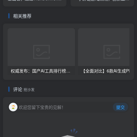
ML模型引领新纪元
模式解析
相关推荐
权威发布：国产AI工具排行榜TOP10，必备神器一览无余
【全面对比】6款AI生成PPT工具评测：免费
评论
抢沙发
欢迎您留下宝贵的见解！
提交