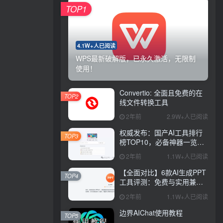
TOP1
4.1W+人已阅读
WPS最新破解版，已永久激活，无限制
使用！
Convertio: 全面且免费的在
TOP2
线文件转换工具
2年前
2.9W+人已阅读
权威发布：国产AI工具排行
TOP3
榜TOP10，必备神器一览无
余
2年前
1.1W+人已阅读
【全面对比】6款AI生成PPT
TOP4
工具评测：免费与实用兼
具，哪款更胜一筹？
2年前
1.1W+人已阅读
边界AIChat使用教程
TOP5