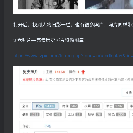
打开后，找到人物旧影一栏，也有很多照片，照片同样带
3 老照片—高清历史照片资源图库
https://www.lzpxf.com/forum.php?mod=forumdisplay&fid