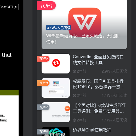
TOP1
4.1W+人已阅读
WPS最新破解版，已永久激活，无限制
使用！
Convertio: 全面且免费的在
TOP2
线文件转换工具
2年前
2.9W+人已阅读
权威发布：国产AI工具排行
TOP3
榜TOP10，必备神器一览无
余
2年前
1.1W+人已阅读
【全面对比】6款AI生成PPT
TOP4
工具评测：免费与实用兼
具，哪款更胜一筹？
2年前
1.1W+人已阅读
边界AIChat使用教程
TOP5