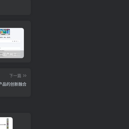
权威发布：国产AI工具排行榜TOP10，必备神器一览无余
【全面对比】6款AI生成PPT工具评测：免费与实用兼具，哪款更胜一筹？
边界AIChat使用教程
下一篇
I产品的创新融合