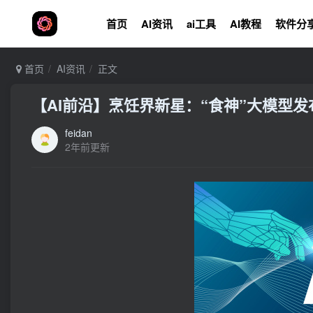
首页
AI资讯
ai工具
AI教程
软件分
首页
AI资讯
正文
【AI前沿】烹饪界新星：“食神”大模型
feidan
2年前更新