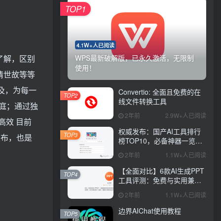
TOP1
4.1W+人已阅读
了解，区别
WPS最新破解版，已永久激活，无限制
使用！
情世故等等
及，为每一
Convertio: 全面且免费的在
TOP2
线文件转换工具
庭；通过独
2年前
2.9W+人已阅读
高效 目前
权威发布：国产AI工具排行
TOP3
发布，也是
榜TOP10，必备神器一览无
余
2年前
1.1W+人已阅读
【全面对比】6款AI生成PPT
TOP4
工具评测：免费与实用兼
具，哪款更胜一筹？
2年前
1.1W+人已阅读
边界AIChat使用教程
TOP5