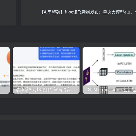
【AI里程碑】科大讯飞震撼发布：星火大模型4.0，全
生成PPT工具评测：免费与实用兼具，哪款更胜一筹？
清华系AI对比评测：智谱清言与Kimi Chat的功能与优势