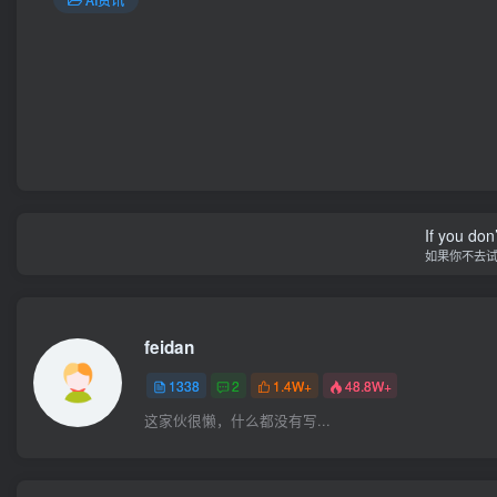
If you don’
如果你不去
feidan
1338
2
1.4W+
48.8W+
这家伙很懒，什么都没有写...