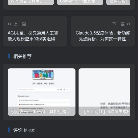
WPS最新破解版，已永久激活，无限制使用！
Convertio: 全面且免费的在线文件转换工具
上一篇
下一篇
AGI未至：探究通用人工智
Claude3.5深度体验：新功能
能大规模应用的现实阻碍与
亮点解析，为何这一特性脱
未来展望
颖而出
相关推荐
权威发布：国产AI工具排行榜TOP10，必备神器一览无余
【全面对比】6款AI生成PPT工具评测：免费
评论
抢沙发