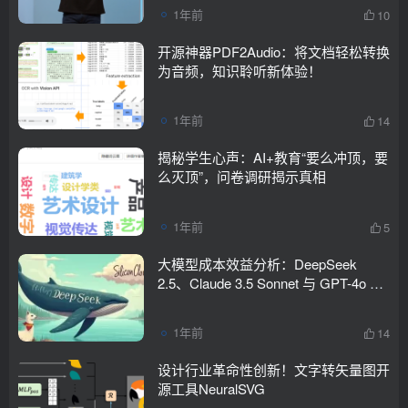
1年前
10
开源神器PDF2Audio：将文档轻松转换
为音频，知识聆听新体验！
1年前
14
揭秘学生心声：AI+教育“要么冲顶，要
么灭顶”，问卷调研揭示真相
1年前
5
大模型成本效益分析：DeepSeek
2.5、Claude 3.5 Sonnet 与 GPT-4o 对
比研究
1年前
14
设计行业革命性创新！文字转矢量图开
源工具NeuralSVG