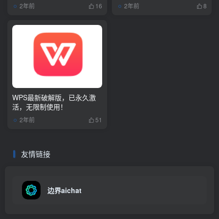
在线体验
2年前
2年前
16
8
WPS最新破解版，已永久激
活，无限制使用！
2年前
51
友情链接
边界aichat