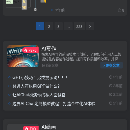
1年前
8
1
2
3
…
223
AI写作
7976
探索AI写作的前沿技术与创新，了解如何利用人工智
能优化内容创作过程，提升写作质量和效率，并探讨
AI写作对未来内容产业的影响。
8篇文章
更多文章
GPT小技巧：另类提示词！！！
2年前
普通人可以用GPT做什么？
2年前
让AIChat扮演你的私人面试官
2年前
边界AI-Chat定制模型教程：打造个性化AI体验
2年前
AI绘画
1W+