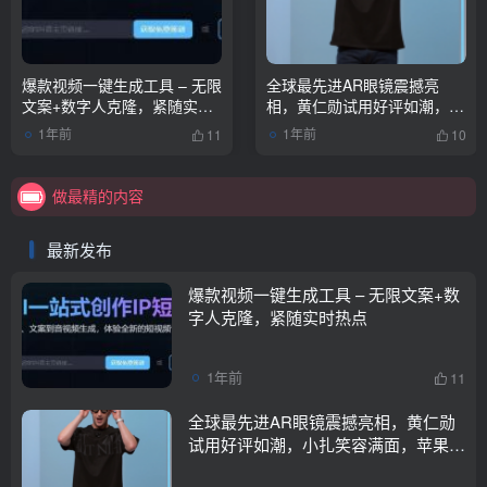
爆款视频一键生成工具 – 无限
全球最先进AR眼镜震撼亮
文案+数字人克隆，紧随实时
相，黄仁勋试用好评如潮，小
做最精的内容
热点
扎笑容满面，苹果倍感压力！
1年前
1年前
11
10
持续更新中
做最精的内容
持续更新中
最新发布
爆款视频一键生成工具 – 无限文案+数
字人克隆，紧随实时热点
1年前
11
全球最先进AR眼镜震撼亮相，黄仁勋
试用好评如潮，小扎笑容满面，苹果倍
感压力！