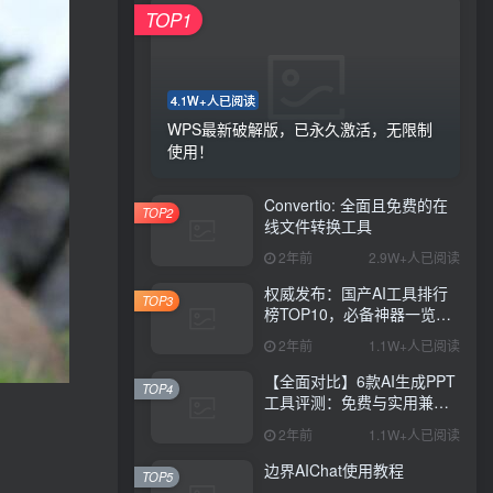
TOP1
4.1W+人已阅读
WPS最新破解版，已永久激活，无限制
使用！
Convertio: 全面且免费的在
TOP2
线文件转换工具
2年前
2.9W+人已阅读
权威发布：国产AI工具排行
TOP3
榜TOP10，必备神器一览无
余
2年前
1.1W+人已阅读
【全面对比】6款AI生成PPT
TOP4
工具评测：免费与实用兼
具，哪款更胜一筹？
2年前
1.1W+人已阅读
边界AIChat使用教程
TOP5