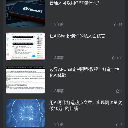
普通人可以用GPT做什么？
2年前
14
让AIChat扮演你的私人面试官
2年前
120
边界AI-Chat定制模型教程：打造个性
化AI体验
2年前
7
用AI写作打造热点文章，实现阅读量突
破10万+的佳绩！
2年前
7