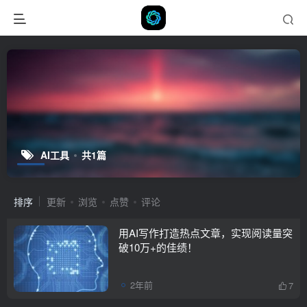
AI工具
共1篇
排序
更新
浏览
点赞
评论
用AI写作打造热点文章，实现阅读量突
破10万+的佳绩！
2年前
7